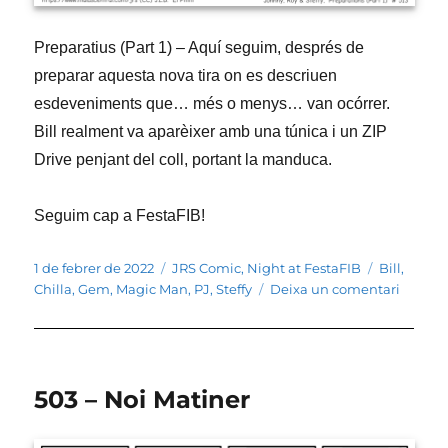
Preparatius (Part 1) – Aquí seguim, després de
preparar aquesta nova tira on es descriuen
esdeveniments que… més o menys… van ocórrer.
Bill realment va aparèixer amb una túnica i un ZIP
Drive penjant del coll, portant la manduca.
Seguim cap a FestaFIB!
Publicat
Categories
Etiquetes
1 de febrer de 2022
JRS Comic
,
Night at FestaFIB
Bill
,
el
a
Chilla
,
Gem
,
Magic Man
,
PJ
,
Steffy
Deixa un comentari
513
–
Prepara
(Part
503 – Noi Matiner
1)