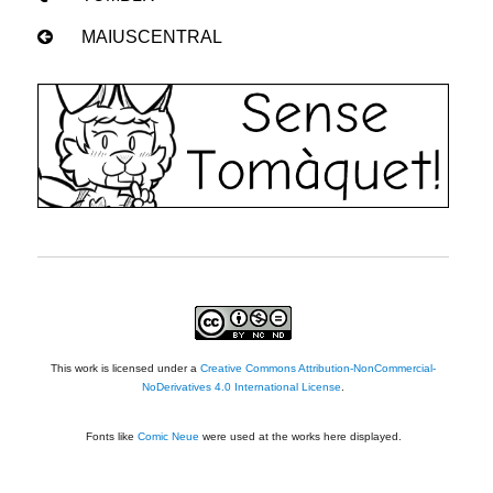
MAIUSCENTRAL
This work is licensed under a
Creative Commons Attribution-NonCommercial-
NoDerivatives 4.0 International License
.
Fonts like
Comic Neue
were used at the works here displayed.