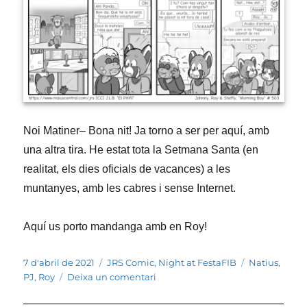
Noi Matiner– Bona nit! Ja torno a ser per aquí, amb
una altra tira. He estat tota la Setmana Santa (en
realitat, els dies oficials de vacances) a les
muntanyes, amb les cabres i sense Internet.
Aquí us porto mandanga amb en Roy!
Publicat
Categories
Etiquetes
7 d'abril de 2021
JRS Comic
,
Night at FestaFIB
Natius
,
el
a
PJ
,
Roy
Deixa un comentari
503
–